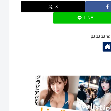
X
LINE
papapa