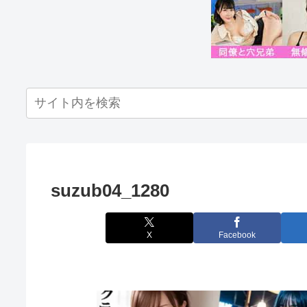
suzub04_1280
X
Facebook