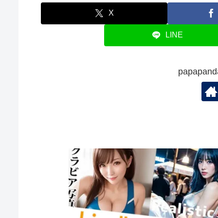
X
LINE
papapa